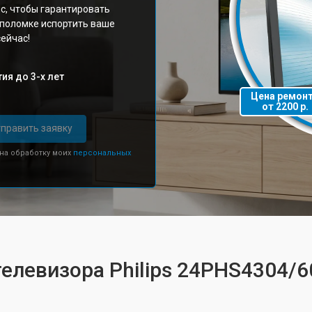
с, чтобы гарантировать
 поломке испортить ваше
ейчас!
ия до 3-х лет
Цена ремон
от 2200 р.
править заявку
 на обработку моих
персональных
телевизора Philips 24PHS4304/6