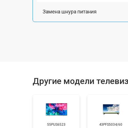
Замена шнура питания
Замена разъема питания
Замена шлейфа матрицы
Замена аудиоразъема
Другие модели телевизо
Замена USB порта
Замена HDMI порта
55PUS6523
43PFS5034/60