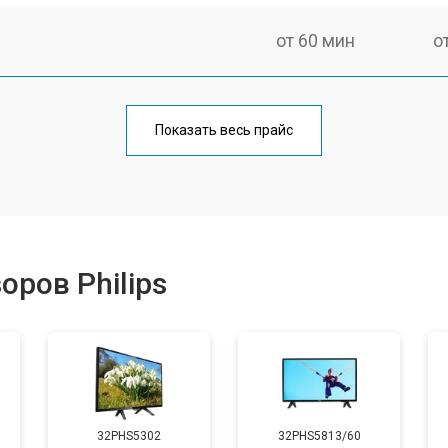
от 60 мин
о
от 90 мин
о
Показать весь прайс
от 70 мин
о
от 80 мин
о
ров Philips
от 50 мин
о
от 80 мин
о
32PHS5302
32PHS5813/60