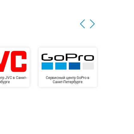
тр JVC в Санкт-
Сервисный центр GoPro в
Сервисный ц
рбурге
Санкт-Петербурге
Санкт-П