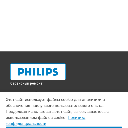
Сервисный ремонт
ВЫБЕРИ СВОЙ ГОРОД
Этот сайт использует файлы cookie для аналитики и
Ремонт робота-пылесоса FC 8802 EasyStar Philips в
обеспечения наилучшего пользовательского опыта.
Краснодаре
Продолжая использовать этот сайт, вы соглашаетесь с
Ремонт робота-пылесоса FC 8802 EasyStar Philips в
использованием файлов cookie.
Политика
Ростове-на-Дону
конфиденциальности
Ремонт робота-пылесоса FC 8802 EasyStar Philips в
Нижнем