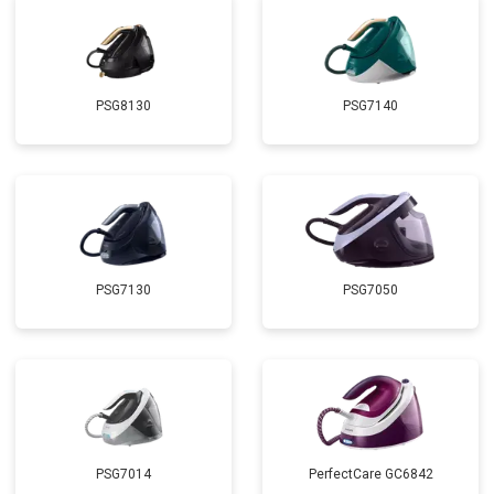
PSG8130
PSG7140
PSG7130
PSG7050
PSG7014
PerfectCare GC6842