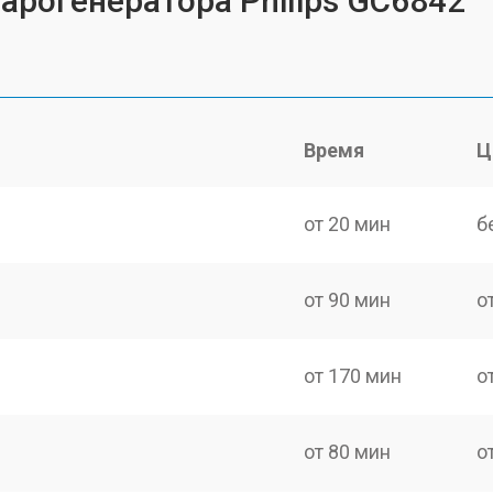
арогенератора Philips GC6842
Время
Ц
от 20 мин
б
от 90 мин
о
от 170 мин
о
от 80 мин
о