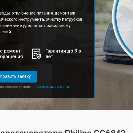
воды, отключение питания, демонтаж
ческого инструмента, очистку патрубков
ое внимание уделяется правильному
нений.
с ремонт
Гарантия до 3-х
обращения
лет
править заявку
 на обработку моих
персональных данных.