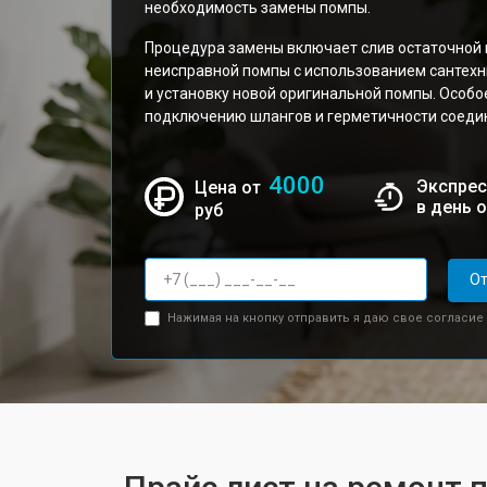
необходимость замены помпы.
Процедура замены включает слив остаточной 
неисправной помпы с использованием сантехни
и установку новой оригинальной помпы. Особ
подключению шлангов и герметичности соеди
4000
Экспрес
Цена от
в день 
руб
От
Нажимая на кнопку отправить я даю свое согласие