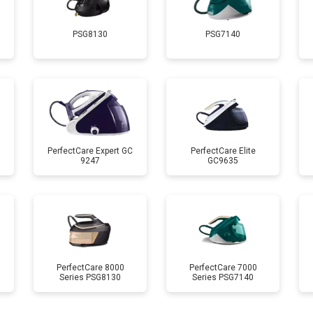
PSG8130
PSG7140
 креплений, кнопок)
от 110 мин
о
от 80 мин
о
от 150 мин
о
PerfectCare Expert GC
PerfectCare Elite
9247
GC9635
PerfectCare 8000
PerfectCare 7000
Series PSG8130
Series PSG7140