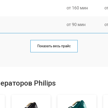
от 160 мин
о
от 90 мин
о
от 70 мин
о
Показать весь прайс
от 130 мин
о
ры
от 90 мин
о
ераторов Philips
от 140 мин
о
от 70 мин
о