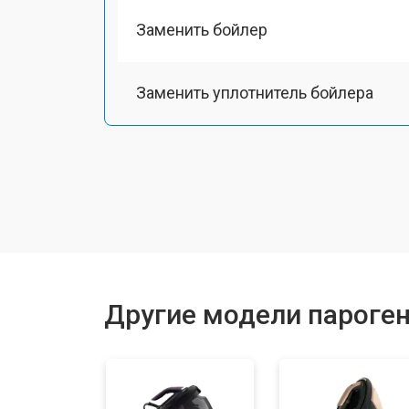
Заменить бойлер
Заменить уплотнитель бойлера
Чистка системы генерации пара
Восстановление электроклапана
Ремонт/замена датчика температу
Другие модели пароген
Замена шнура питания
Очистка подошвы утюга