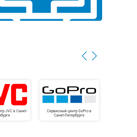
тр JVC в Санкт-
Сервисный центр GoPro в
Сервисный ц
рбурге
Санкт-Петербурге
Санкт-П