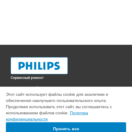
Сервисный ремонт
ВЫБЕРИ СВОЙ ГОРОД
Этот сайт использует файлы cookie для аналитики и
Ремонт кофемолки кофемашины EP1223 Philips в
обеспечения наилучшего пользовательского опыта.
Краснодаре
Продолжая использовать этот сайт, вы соглашаетесь с
Ремонт кофемолки кофемашины EP1223 Philips в
Ростове-
использованием файлов cookie.
Политика
на-Дону
конфиденциальности
Ремонт кофемолки кофемашины EP1223 Philips в
Нижнем
Новгороде
Принять все