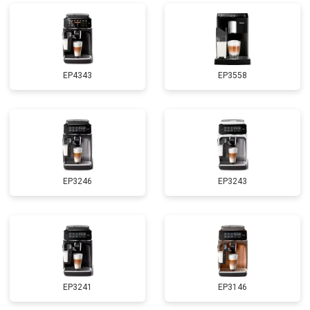
EP4343
EP3558
EP3246
EP3243
EP3241
EP3146